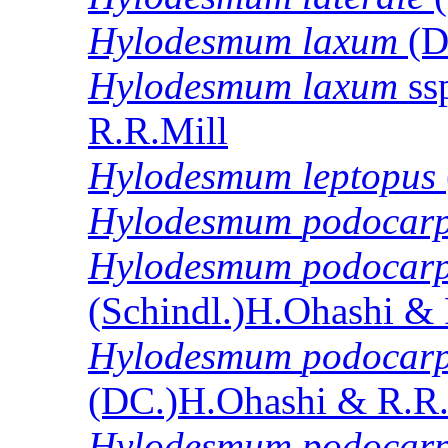
Hylodesmum
laxum
(D
Hylodesmum
laxum
ss
R.R.Mill
Hylodesmum
leptopus
Hylodesmum
podocar
Hylodesmum
podocar
(Schindl.)H.Ohashi & 
Hylodesmum
podocar
(DC.)H.Ohashi & R.R.
Hylodesmum
podocar