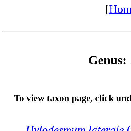
[
Hom
Genus:
To view taxon page, click un
Hylodesmum
laterale
(