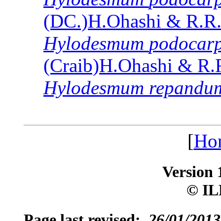
(DC.)H.Ohashi & R.R.
Hylodesmum
podocar
(Craib)H.Ohashi & R.
Hylodesmum
repandu
[
Ho
Version 
© IL
Page last revised:
26/01/2013